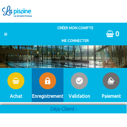
0
Achat
Enregistrement
Validation
Paiement
Déja Client :