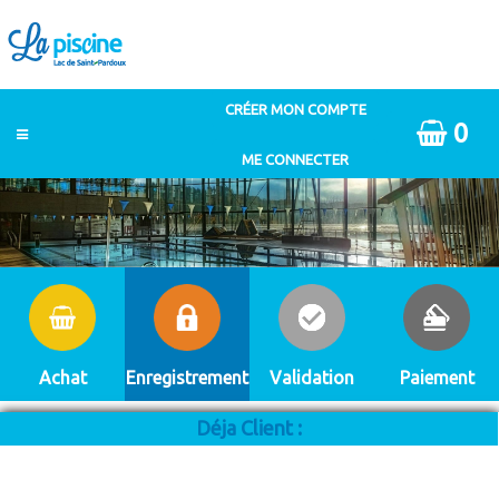
0
Achat
Enregistrement
Validation
Paiement
Déja Client :