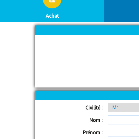
Achat
Civilité :
Nom :
Prénom :