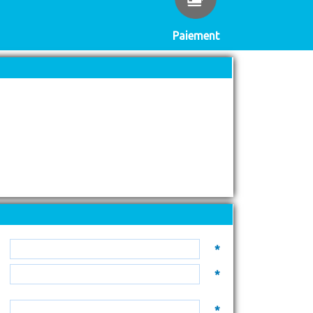
Paiement
*
*
*