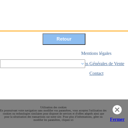
Mentions légales
Conditions Générales de Vente
Paiement sécurisé
Contact
Utilisation des cookies
En poursuivant votre navigation sans modifier vos paramètres, vous acceptez l'utilisation des
cookies ou technologies similaires pour disposer de services et d'offres adaptés ainsi que
pour la sécurisation des transactions sur notre site. Pour plus d’informations, gérer ou
Fermer
modifier les paramètres, cliquez ici