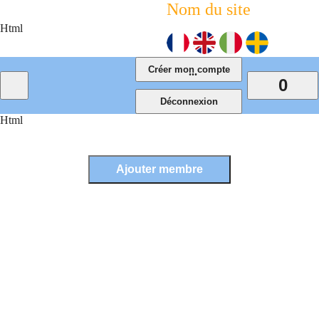
Nom du site
Html
...
0
Html