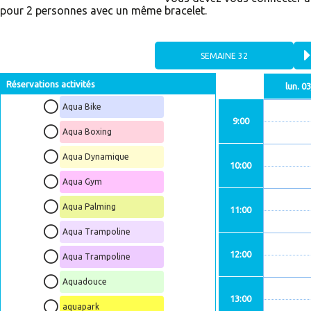
pour 2 personnes avec un même bracelet.
Si vous rencontrez des difficultés, n’h
Réservations activités
lun. 0
Aqua Bike
9:00
Aqua Boxing
Aqua Dynamique
10:00
Aqua Gym
Aqua Palming
11:00
Aqua Trampoline
12:00
Aqua Trampoline
Aquadouce
13:00
aquapark