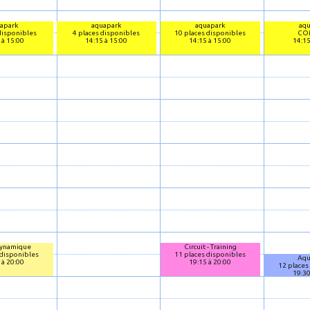
apark
aquapark
aquapark
aq
disponibles
4 places disponibles
10 places disponibles
CO
 à 15:00
14:15 à 15:00
14:15 à 15:00
14:15
ynamique
Circuit - Training
 disponibles
11 places disponibles
Aqu
 à 20:00
19:15 à 20:00
12 places
19:30