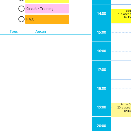
Circuit - Training
aqu
14:00
4 places 
14:15
F.A.C
Tous
Aucun
15:00
16:00
17:00
18:00
Aqua D
19:00
20 places
19:15
20:00