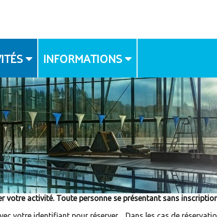
ITÉS
INFORMATIONS
FLYER
DROIT A L'IMAGE
e activité. Toute personne se présentant sans inscriptions
ur réserver . Dans les cas de réservation, 1 bracel