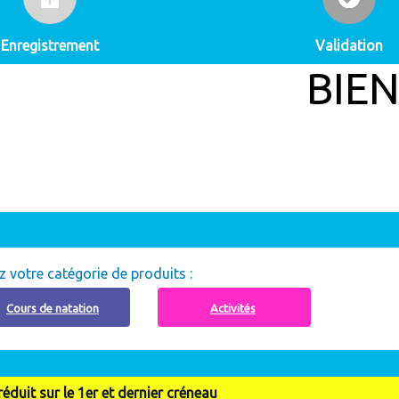
Enregistrement
Validation
BIENVENUE
nt à recharger, cliquez ici
z votre catégorie de produits :
Cours de natation
Activités
éduit sur le 1er et dernier créneau