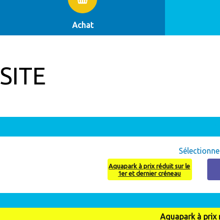
Achat
SITE
Abonneme
Sélectionne
Aquapark à prix réduit sur le
1er et dernier créneau
Aquapark à prix r