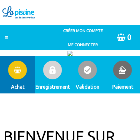
0
Achat
Enregistrement
Validation
Paiement
BIENVENUE SUR