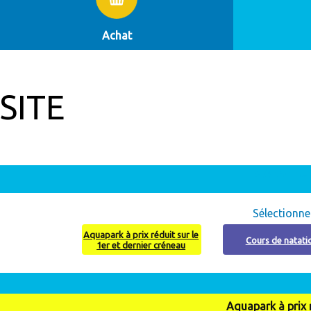
Achat
SITE
Abonneme
Sélectionne
Aquapark à prix réduit sur le
Cours de natati
1er et dernier créneau
Aquapark à prix r