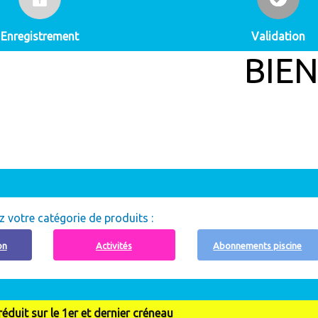
Enregistrement
Validation
BIENVENUE
nt à recharger, cliquez ici
z votre catégorie de produits :
on
Activités
Abonnements piscine
éduit sur le 1er et dernier créneau